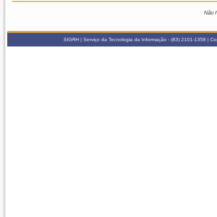
Não h
SIGRH | Serviço da Tecnologia da Informação - (83) 2101-1358 | 