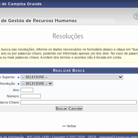
l de Campina Grande
a busca nas resoluções, informe os dados necessários no formulário abaixo e clique em "bus
or ano ou por palavras-chave, podendo ser informado apenas um dos dois. No caso de pala
a ou mais palavras-chave. A ordem dos termos e acentos não é levada em conta.
Realizar Busca
 Superior:
Resolução:
Ano:
Número:
lavra-Chave:
<< Voltar
ia da Informação - (83) 2101-1358 | Copyright © 2007-2026 - UFCG - sistemas03-producao.sis