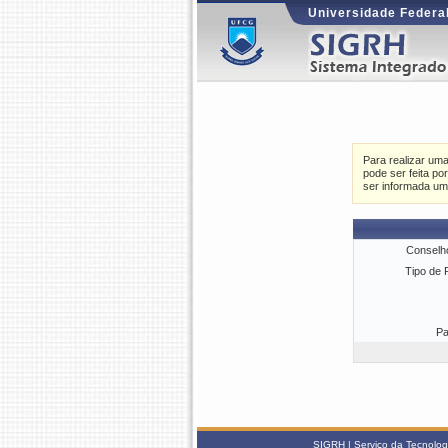
Universidade Federa
Para realizar um
pode ser feita p
ser informada um
Conselho
Tipo de 
Pa
SIGRH | Serviço da Tecnolog