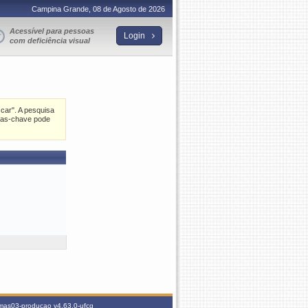
Campina Grande, 08 de Agosto de 2026
Acessível para pessoas
Login
com deficiência visual
car". A pesquisa
vras-chave pode
temas03-producao
v4.63.0-ufcg