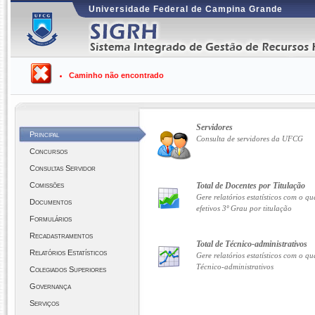
Universidade Federal de Campina Grande
Caminho não encontrado
Servidores
Principal
Consulta de servidores da UFCG
Concursos
Consultas Servidor
Comissões
Total de Docentes por Titulação
Gere relatórios estatísticos com o q
Documentos
efetivos 3º Grau por titulação
Formulários
Recadastramentos
Total de Técnico-administrativos
Relatórios Estatísticos
Gere relatórios estatísticos com o qu
Técnico-administrativos
Colegiados Superiores
Governança
Serviços