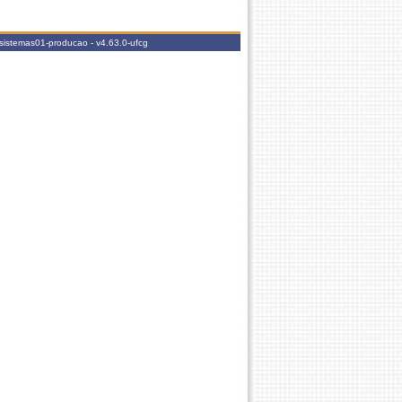
.sistemas01-producao -
v4.63.0-ufcg