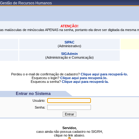
e Gestão de Recursos Humanos
ATENÇÃO!
tras maiúsculas de minúsculas APENAS na senha, portanto ela deve ser digitada da mesma 
SIPAC
(Administrativo)
SIGAdmin
(Administração e Comunicação)
Perdeu o e-mail de confirmação de cadastro?
Clique aqui para recuperá-lo.
Esqueceu o login?
Clique aqui para recuperá-lo.
Esqueceu a senha?
Clique aqui para recuperá-la.
Entrar no Sistema
Usuário:
Senha:
Servidor,
caso ainda não possua cadastro no SIGRH,
clique no link abaixo.