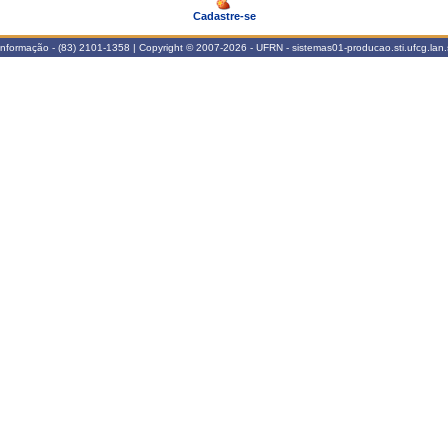
Cadastre-se
Informação - (83) 2101-1358 | Copyright © 2007-2026 - UFRN - sistemas01-producao.sti.ufcg.lan